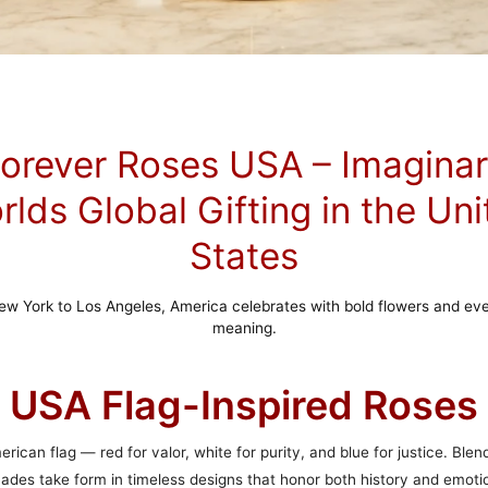
orever Roses USA – Imagina
lds Global Gifting in the Un
States
w York to Los Angeles, America celebrates with bold flowers and eve
meaning.
USA Flag-Inspired Roses
ican flag — red for valor, white for purity, and blue for justice. Blen
ades take form in timeless designs that honor both history and emoti