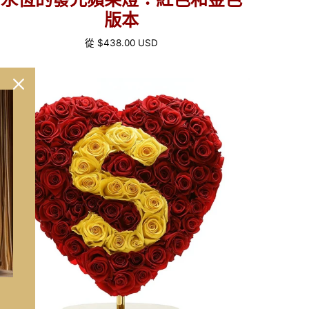
版本
正
從
$438.00 USD
常
價
格
定
制
紅
色
心
玫
瑰
燈
帶
有
顏
'S'