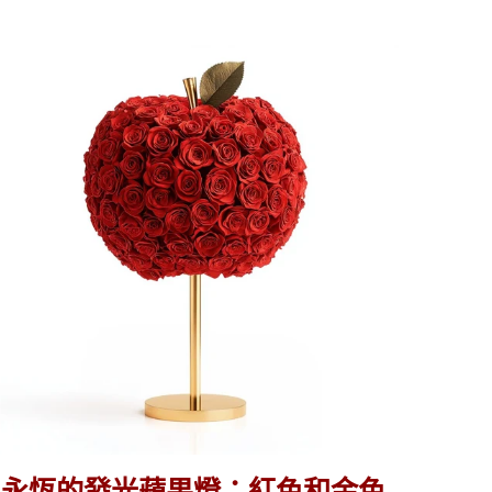
永
恆
的
發
光
蘋
果
燈：
紅
色
和
金
色
版
本
永恆的發光蘋果燈：紅色和金色