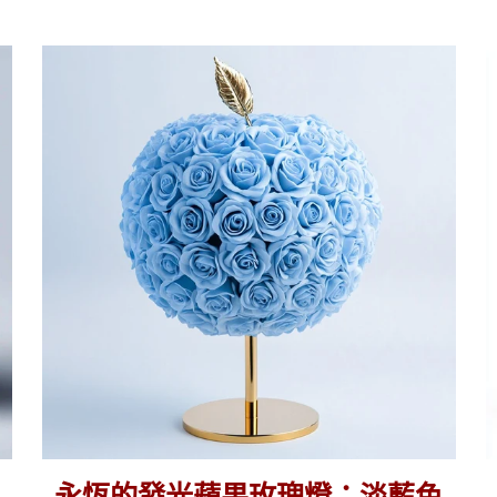
永
恆
的
發
光
蘋
果
玫
瑰
燈：
淡
藍
色
和
金
色
永恆的發光蘋果玫瑰燈：淡藍色