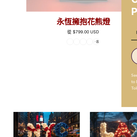
P
永恆擁抱花熊燈
正
從
$799.00 USD
常
+8
價
格
Se
to 
To