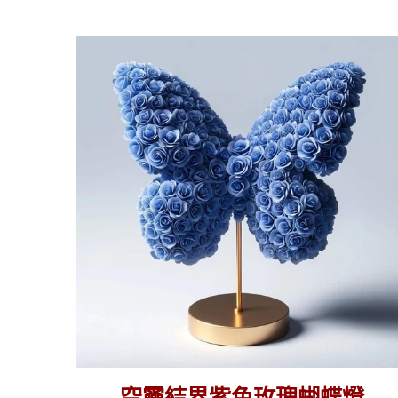
空
靈
結
界
紫
色
玫
瑰
蝴
蝶
燈
空靈結界紫色玫瑰蝴蝶燈