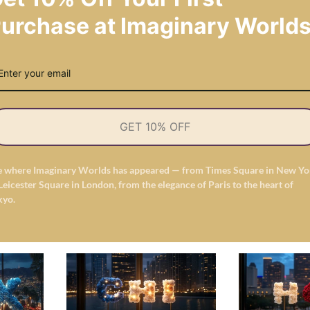
urchase at Imaginary Worlds
定制紅色心玫瑰燈，顏色'u'
正
從
$1,688.00 USD
常
價
格
DISCOVER THE FULL USA COLLECTION
GET 10% OFF
e where Imaginary Worlds has appeared — from Times Square in New Yo
Leicester Square in London, from the elegance of Paris to the heart of
kyo.