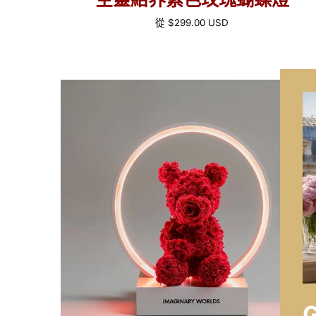
正
從
$299.00 USD
常
價
格
永
恆
擁
抱
花
熊
燈
G