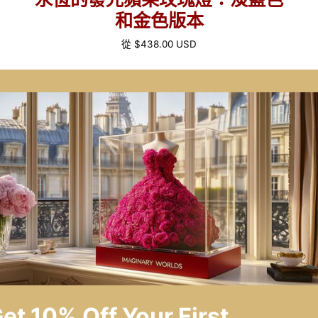
版
和金色版本
本
正
從
$438.00 USD
常
價
格
定
制
紅
色
心
玫
瑰
燈，
顏
色'u'
色
et 10% Off Your First