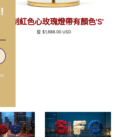
!
定制紅色心玫瑰燈帶有顏色'S'
正
從
$1,688.00 USD
常
價
格
rk