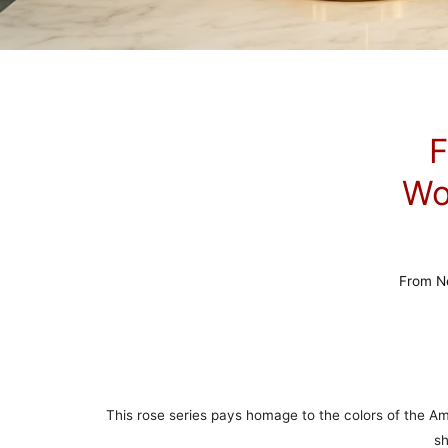
F
Wor
From Ne
This rose series pays homage to the colors of the Amer
sh