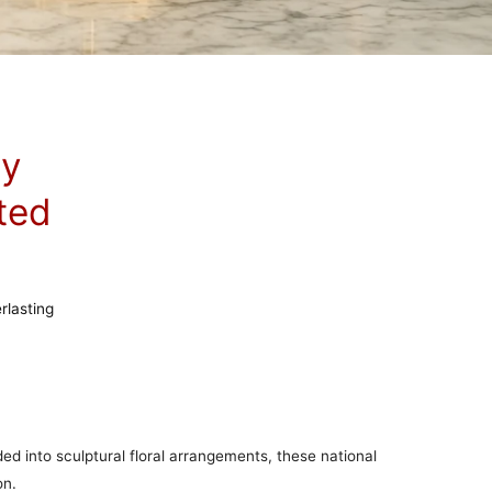
ry
ited
rlasting
ded into sculptural floral arrangements, these national
on.